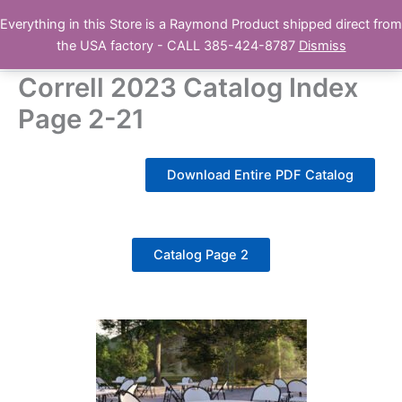
Skip
Everything in this Store is a Raymond Product shipped direct from
Buy Raymond Products.com
to
the USA factory - CALL 385-424-8787
Dismiss
content
Correll 2023 Catalog Index
Page 2-21
Download Entire PDF Catalog
Catalog Page 2